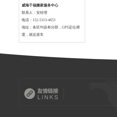
威海千福搬家服务中心
联系人：安经理
电话：152-5313-4653
地址：各区均设有分部，GPS定位调
度，就近派车