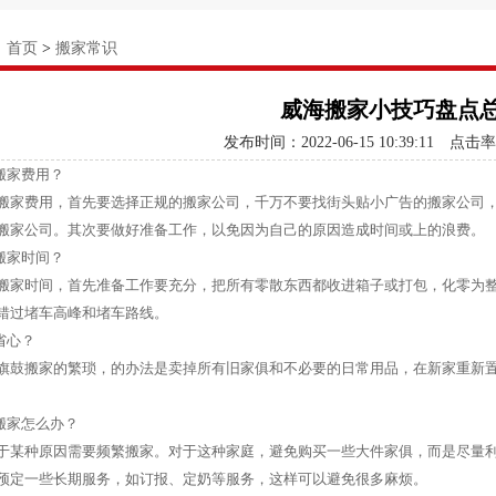
：
首页
>
搬家常识
威海搬家小技巧盘点
发布时间：2022-06-15 10:39:11
点击率
省搬家费用？
搬家费用，首先要选择正规的搬家公司，千万不要找街头贴小广告的搬家公司，
搬家公司。其次要做好准备工作，以免因为自己的原因造成时间或上的浪费。
省搬家时间？
搬家时间，首先准备工作要充分，把所有零散东西都收进箱子或打包，化零为
错过堵车高峰和堵车路线。
省心？
旗鼓搬家的繁琐，的办法是卖掉所有旧家俱和不必要的日常用品，在新家重新
常搬家怎么办？
于某种原因需要频繁搬家。对于这种家庭，避免购买一些大件家俱，而是尽量
预定一些长期服务，如订报、定奶等服务，这样可以避免很多麻烦。