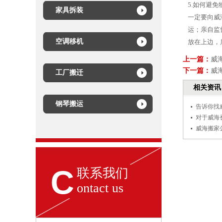
5.如何避
家具拆装
一定要向威
运；亲自监
空调移机
放在上边，
上一篇：
威
下一篇：
威
工厂搬迁
相关资讯
钢琴搬运
告诉你找
对于威海
威海搬家
C
联系我们
ontact us