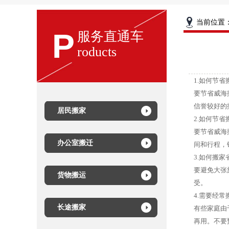
当前位置
P
服务直通车
roducts
1.如何节
要节省威海
信誉较好的
居民搬家
2.如何节
要节省威海
办公室搬迁
间和行程，
3.如何搬家
要避免大张
货物搬运
受。
4.需要经
长途搬家
有些家庭由
再用。不要