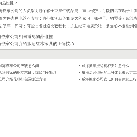
免物品碰撞？
海搬家公司的人员指明哪个箱子或那件物品属于重点保护，可能的话在箱子上
督大件家用电器的搬放；有些很沉或体积庞大的家俱（如柜子、钢琴等）应该
后装车，卸货；有些旧楼过道比较狭长，并且经常堆满杂物，要当心不要碰到
海搬家公司如何避免物品碰撞
海搬家公司介绍搬运红木家具的正确技巧
威海搬家公司应该怎么问
威海搬家搬运橱柜要注意什么
长途搬家的朋友来说，该如何省钱？
威海居民搬家的三种常见搬家方式
公司介绍花瓶打包及搬运方法
威海搬家公司盘点如何有效的进行