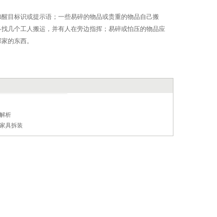
加醒目标识或提示语；一些易碎的物品或贵重的物品自己搬
多找几个工人搬运，并有人在旁边指挥；易碎或怕压的物品应
邻家的东西。
解析
家具拆装