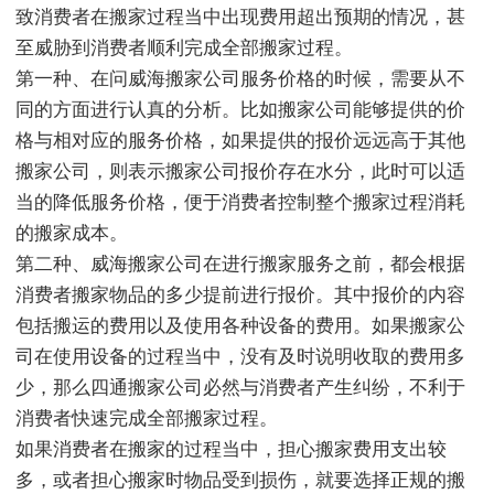
致消费者在搬家过程当中出现费用超出预期的情况，甚
至威胁到消费者顺利完成全部搬家过程。
第一种、在问威海搬家公司服务价格的时候，需要从不
同的方面进行认真的分析。比如搬家公司能够提供的价
格与相对应的服务价格，如果提供的报价远远高于其他
搬家公司，则表示搬家公司报价存在水分，此时可以适
当的降低服务价格，便于消费者控制整个搬家过程消耗
的搬家成本。
第二种、威海搬家公司在进行搬家服务之前，都会根据
消费者搬家物品的多少提前进行报价。其中报价的内容
包括搬运的费用以及使用各种设备的费用。如果搬家公
司在使用设备的过程当中，没有及时说明收取的费用多
少，那么四通搬家公司必然与消费者产生纠纷，不利于
消费者快速完成全部搬家过程。
如果消费者在搬家的过程当中，担心搬家费用支出较
多，或者担心搬家时物品受到损伤，就要选择正规的搬