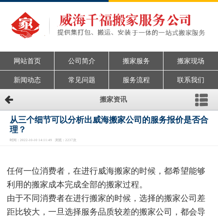
网站首页
公司简介
搬家服务
搬家现场
新闻动态
常见问题
服务流程
联系我们
搬家资讯
从三个细节可以分析出威海搬家公司的服务报价是否合
理？
时间：2022-10-10 14:11:49 浏览：2237次
任何一位消费者，在进行威海搬家的时候，都希望能够
利用的搬家成本完成全部的搬家过程。
由于不同消费者在进行搬家的时候，选择的搬家公司差
距比较大，一旦选择服务品质较差的搬家公司，都会导