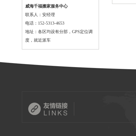
威海千福搬家服务中心
联系人：安经理
电话：152-5313-4653
地址：各区均设有分部，GPS定位调
度，就近派车