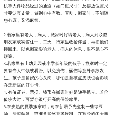
机等大件物品经过的通道（如门框尺寸）及摆放位置尺
寸要认真丈量，做到心中有数。否则，搬家时，不能随
您心愿，又添麻烦。
2.若家里有老人，病人，搬家时好请老人，病人到亲戚
朋友家或宾馆住一，二天。待家里收拾停当，再把他们
接回来。以免搬家影响老人，病人的休息，眼不见心不
烦嘛。
3.若家里有上幼儿园或小学低年级的孩子，搬家时一定
要有专人带领或看管。以免挤伤，砸伤等意外事故发
生。孩子是爸妈的心头肉，哪怕是擦破点皮肤也会影响
乔迁新居的好心情。
4. 有价证券、票据、钱币在搬家时好是随手携带。若价
值较大时，可暂存银行开高的保险箱里。
5.在炎热的夏季搬家时，可在新居予先煮制一些绿豆
汤，清凉解暑，或准备些冰茶等饮料。在寒冷的冬天搬